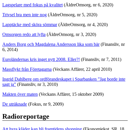
Lagspelare med fokus på kvalitet
(ÄldreOmsorg, nr 6, 2020)
Trivsel bra men inte nog
(ÄldreOmsorg, nr 5, 2020)
Lapptäcke med sköra sömmar
(ÄldreOmsorg, nr 4, 2020)
Omsorgen redo att lyfta
(ÄldreOmsorg, nr 3, 2020)
Anders Borg och Magdalena Andersson lika som bär
(Finansliv, nr
6, 2014)
Euroländernas kris inget nytt 2008. Eller?!
(Finansliv, nr 7, 2011)
Massflykt från Företagarna
(Veckans Affärer, 22 april 2010)
Ingrid Dahlberg om ordförandeskapet i Sparbanken ”Jag borde inte
sagt ja”
(Finansliv, nr 3, 2010)
Makten över maten
(Veckans Affärer, 15 oktober 2009)
De uträknade
(Fokus, nr 9, 2009)
Radioreportage
Att hyra kläder kan bli framtidens shopping
(Ekonomiekot, SR, 18